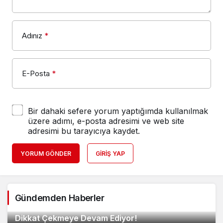
Adınız
*
E-Posta
*
Bir dahaki sefere yorum yaptığımda kullanılmak
üzere adımı, e-posta adresimi ve web site
adresimi bu tarayıcıya kaydet.
YORUM GÖNDER
GIRIŞ YAP
2
Gündemden Haberler
METROPOOL AVM Geniş Ürün Yelpazesiyle
Google Bilgi Panelinin İşletmelere Faydaları
3
Dikkat Çekmeye Devam Ediyor!