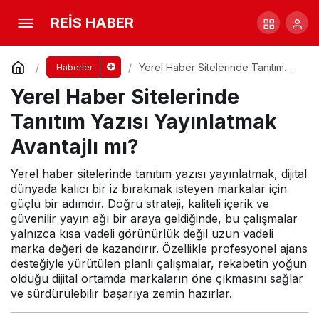
Yerel Haber Sitelerinde Tanıtım Yazısı
REİS HABER
Yayınlatmak Avantajlı mı?
Yorum Yap
Yerel Haber Sitelerinde Tanıtım
Haberler
Yazısı Yayınlatmak Avantajlı mı?
Yerel Haber Sitelerinde
Tanıtım Yazısı Yayınlatmak
Avantajlı mı?
Yerel haber sitelerinde tanıtım yazısı yayınlatmak, dijital
dünyada kalıcı bir iz bırakmak isteyen markalar için
güçlü bir adımdır. Doğru strateji, kaliteli içerik ve
güvenilir yayın ağı bir araya geldiğinde, bu çalışmalar
yalnızca kısa vadeli görünürlük değil uzun vadeli
marka değeri de kazandırır. Özellikle profesyonel ajans
desteğiyle yürütülen planlı çalışmalar, rekabetin yoğun
olduğu dijital ortamda markaların öne çıkmasını sağlar
ve sürdürülebilir başarıya zemin hazırlar.