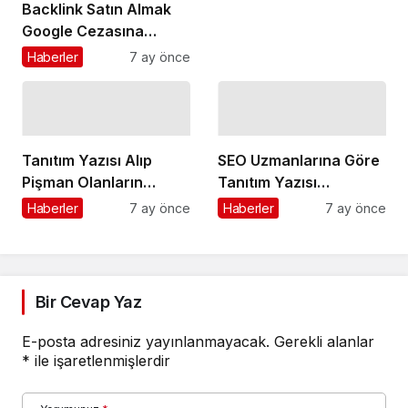
Backlink Satın Almak
Google Cezasına
Sebep Olur mu?
Haberler
7 ay önce
Tanıtım Yazısı Alıp
SEO Uzmanlarına Göre
Pişman Olanların
Tanıtım Yazısı
Yaptığı Hatalar
Stratejileri
Haberler
7 ay önce
Haberler
7 ay önce
Bir Cevap Yaz
E-posta adresiniz yayınlanmayacak.
Gerekli alanlar
*
ile işaretlenmişlerdir