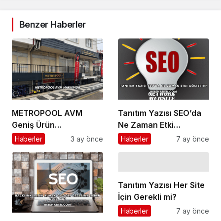
Benzer Haberler
METROPOOL AVM
Tanıtım Yazısı SEO’da
Geniş Ürün
Ne Zaman Etki
Yelpazesiyle Dikkat
Gösterir?
Haberler
3 ay önce
Haberler
7 ay önce
Çekmeye Devam
Ediyor!
Tanıtım Yazısı Her Site
İçin Gerekli mi?
Haberler
7 ay önce