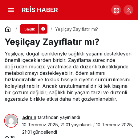
Yeşilçay Zayıflatır mı?
Yorum Yap
REİS HABER
Yeşilçay Zayıflatır mı?
Sağlık
Yeşilçay Zayıflatır mı?
Yeşilçay, doğal içerikleriyle sağlıklı yaşamı destekleyen
önemli içeceklerden biridir. Zayıflama sürecinde
doğrudan mucize yaratmasa da düzenli tüketildiğinde
metabolizmayı destekleyebilir, ödem atımını
hızlandırabilir ve tokluk hissiyle diyetin sürdürülmesini
kolaylaştırabilir. Ancak unutulmamalıdır ki tek başına
bir çözüm değildir; sağlıklı bir yaşam tarzı ve düzenli
egzersizle birlikte etkisi daha net gözlemlenebilir.
admin
tarafından yayınlandı
10 Temmuz 2025, 21:01
yayınlandı
10 Temmuz 2025,
21:01
güncellendi
18