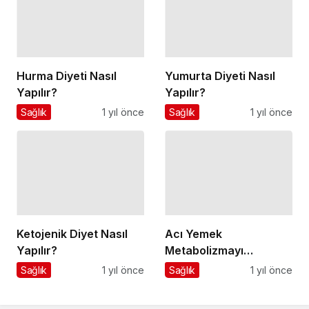
Hurma Diyeti Nasıl
Yumurta Diyeti Nasıl
Yapılır?
Yapılır?
Sağlık
1 yıl önce
Sağlık
1 yıl önce
Ketojenik Diyet Nasıl
Acı Yemek
Yapılır?
Metabolizmayı
Hızlandırır mı?
Sağlık
1 yıl önce
Sağlık
1 yıl önce