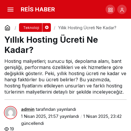
Yıllık Hosting Ücreti Ne Kadar?
REİS HABER
Yorum Yap
Yıllık Hosting Ücreti Ne Kadar?
Teknoloji
Yıllık Hosting Ücreti Ne
Kadar?
Hosting maliyetleri; sunucu tipi, depolama alanı, bant
genişliği, performans özellikleri ve ek hizmetlere göre
değişiklik gösterir. Peki, yıllık hosting ücreti ne kadar ve
hangi faktörler bu ücreti belirler? Bu yazımızda,
hosting fiyatlarını etkileyen unsurları ve farklı hosting
türlerinin maliyetlerini detaylı bir şekilde inceleyeceğiz.
admin
tarafından yayınlandı
1 Nisan 2025, 21:57
yayınlandı
1 Nisan 2025, 23:42
güncellendi
19