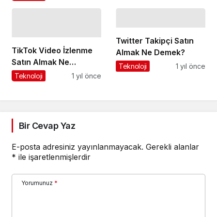
Twitter Takipçi Satın
TikTok Video İzlenme
Almak Ne Demek?
Satın Almak Ne
Teknoloji
1 yıl önce
Demek?
Teknoloji
1 yıl önce
Bir Cevap Yaz
E-posta adresiniz yayınlanmayacak.
Gerekli alanlar
*
ile işaretlenmişlerdir
Yorumunuz
*