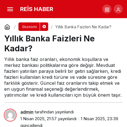
Yıllık Banka Faizleri Ne Kadar?
REİS HABER
Yorum Yap
Yıllık Banka Faizleri Ne Kadar?
Ekonomi
Yıllık Banka Faizleri Ne
Kadar?
Yıllık banka faiz oranları, ekonomik koşullara ve
merkez bankası politikalarına göre değişir. Mevduat
faizleri yatırılan paraya belirli bir getiri sağlarken, kredi
faizleri kullanılan kredi türüne ve vade süresine göre
farklılık gösterir. Güncel faiz oranlarını takip etmek ve
en uygun finansal seçeneği değerlendirmek,
yatırımcılar ve kredi kullanıcıları için büyük önem taşır.
admin
tarafından yayınlandı
1 Nisan 2025, 21:57
yayınlandı
1 Nisan 2025, 23:39
güncellendi