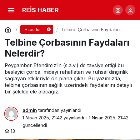
Yemin Kefareti Ne Kadar?
REİS HABER
Yorum Yap
Paylaş
Telbine Çorbasının Faydaları
Haberler
Nelerdir?
Telbine Çorbasının Faydaları
Nelerdir?
Peygamber Efendimiz’in (s.a.v.) de tavsiye ettiği bu
besleyici çorba, mideyi rahatlatan ve ruhsal dinginlik
sağlayan etkileriyle ön plana çıkar. Bu yazımızda,
telbine çorbasının sağlık üzerindeki faydalarını detaylı
bir şekilde ele alacağız.
admin
tarafından yayınlandı
1 Nisan 2025, 21:42
yayınlandı
1 Nisan 2025, 21:42
güncellendi
13