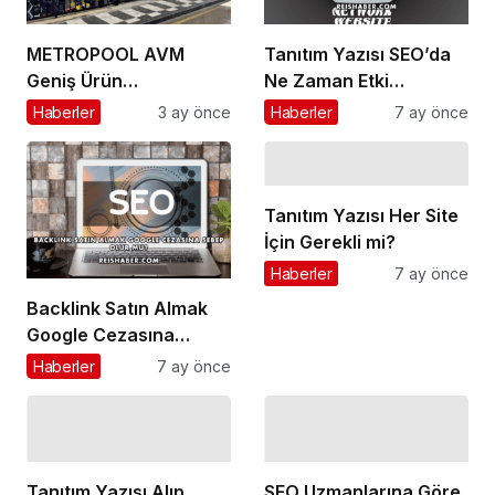
METROPOOL AVM
Tanıtım Yazısı SEO’da
Geniş Ürün
Ne Zaman Etki
Yelpazesiyle Dikkat
Gösterir?
Haberler
3 ay önce
Haberler
7 ay önce
Çekmeye Devam
Ediyor!
Tanıtım Yazısı Her Site
İçin Gerekli mi?
Haberler
7 ay önce
Backlink Satın Almak
Google Cezasına
Sebep Olur mu?
Haberler
7 ay önce
Tanıtım Yazısı Alıp
SEO Uzmanlarına Göre