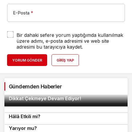
E-Posta
*
Bir dahaki sefere yorum yaptığımda kullanılmak
üzere adımı, e-posta adresimi ve web site
adresimi bu tarayıcıya kaydet.
YORUM GÖNDER
GIRIŞ YAP
2
Gündemden Haberler
METROPOOL AVM Geniş Ürün Yelpazesiyle
Google Bilgi Panelinin İşletmelere Faydaları
3
Dikkat Çekmeye Devam Ediyor!
Nelerdir?
Google Güncellemelerinden Sonra Tanıtım Yazısı
4
Hâlâ Etkili mi?
Ucuz Tanıtım Yazısı Hizmeti Gerçekten İşe
5
6
Yarıyor mu?