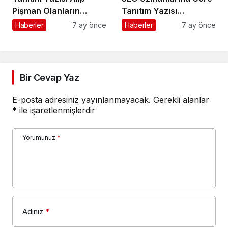
Pişman Olanların
Tanıtım Yazısı
Yaptığı Hatalar
Stratejileri
Haberler
7 ay önce
Haberler
7 ay önce
Bir Cevap Yaz
E-posta adresiniz yayınlanmayacak.
Gerekli alanlar
*
ile işaretlenmişlerdir
Yorumunuz
*
Adınız
*