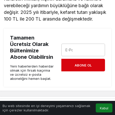
verebileceği yardımın büyüklüğüne bağlı olarak
değişir. 2025 yılı itibariyle, kefaret tutarı yaklaşık
100 TL ile 200 TL arasında değişmektedir.
Tamamen
Ücretsiz Olarak
Bültenimize
Abone Olabilirsin
ABONE OL
Yeni haberlerden haberdar
olmak için fırsatı kaçırma
ve ücretsiz e-posta
aboneliğini hemen başlat.
Benzer Haberler
Bu web sitesinde en iyi deneyimi yaşamanızı sağlamak
Kabul
Anasayfa
Akış
Hesabım
için çerezler kullanılmaktadır.