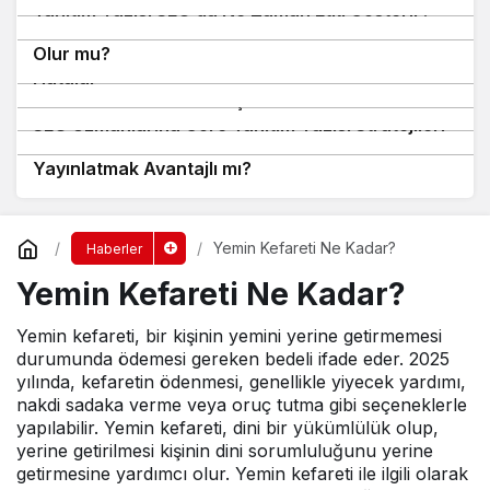
7
Tanıtım Yazısı SEO’da Ne Zaman Etki Gösterir?
Backlink Satın Almak Google Cezasına Sebep
Tanıtım Yazısı Alıp Pişman Olanların Yaptığı
Olur mu?
8
Hatalar
9
10
Tanıtım Yazısı Her Site İçin Gerekli mi?
SEO Uzmanlarına Göre Tanıtım Yazısı Stratejileri
Yerel Haber Sitelerinde Tanıtım Yazısı
Yayınlatmak Avantajlı mı?
Yemin Kefareti Ne Kadar?
Haberler
Yemin Kefareti Ne Kadar?
Yemin kefareti, bir kişinin yemini yerine getirmemesi
durumunda ödemesi gereken bedeli ifade eder. 2025
yılında, kefaretin ödenmesi, genellikle yiyecek yardımı,
nakdi sadaka verme veya oruç tutma gibi seçeneklerle
yapılabilir. Yemin kefareti, dini bir yükümlülük olup,
yerine getirilmesi kişinin dini sorumluluğunu yerine
getirmesine yardımcı olur. Yemin kefareti ile ilgili olarak