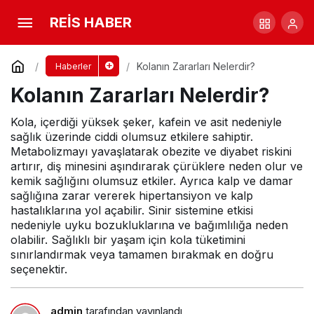
Kolanın Faydaları Nelerdir?
REİS HABER
Yorum Yap
Paylaş
Kolanın Zararları Nelerdir?
Haberler
Kolanın Zararları Nelerdir?
Kola, içerdiği yüksek şeker, kafein ve asit nedeniyle
sağlık üzerinde ciddi olumsuz etkilere sahiptir.
Metabolizmayı yavaşlatarak obezite ve diyabet riskini
artırır, diş minesini aşındırarak çürüklere neden olur ve
kemik sağlığını olumsuz etkiler. Ayrıca kalp ve damar
sağlığına zarar vererek hipertansiyon ve kalp
hastalıklarına yol açabilir. Sinir sistemine etkisi
nedeniyle uyku bozukluklarına ve bağımlılığa neden
olabilir. Sağlıklı bir yaşam için kola tüketimini
sınırlandırmak veya tamamen bırakmak en doğru
seçenektir.
admin
tarafından yayınlandı