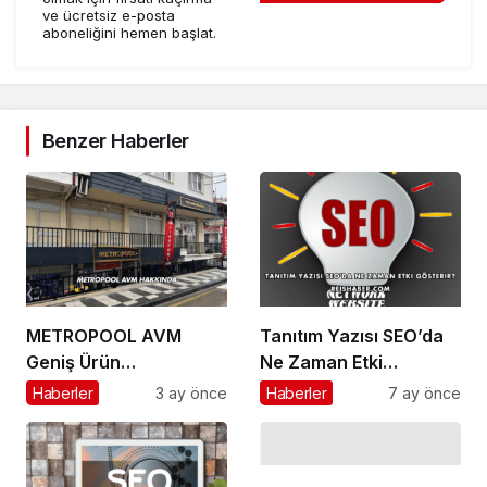
ve ücretsiz e-posta
aboneliğini hemen başlat.
Benzer Haberler
METROPOOL AVM
Tanıtım Yazısı SEO’da
Geniş Ürün
Ne Zaman Etki
Yelpazesiyle Dikkat
Gösterir?
Haberler
3 ay önce
Haberler
7 ay önce
Çekmeye Devam
Ediyor!