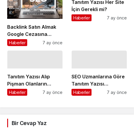
Tanıtım Yazısı Her Site
İçin Gerekli mi?
Haberler
7 ay önce
Backlink Satın Almak
Google Cezasına
Sebep Olur mu?
Haberler
7 ay önce
Tanıtım Yazısı Alıp
SEO Uzmanlarına Göre
Pişman Olanların
Tanıtım Yazısı
Yaptığı Hatalar
Stratejileri
Haberler
7 ay önce
Haberler
7 ay önce
Bir Cevap Yaz