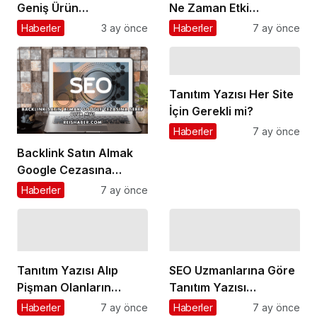
Geniş Ürün
Ne Zaman Etki
Yelpazesiyle Dikkat
Gösterir?
Haberler
3 ay önce
Haberler
7 ay önce
Çekmeye Devam
Ediyor!
Tanıtım Yazısı Her Site
İçin Gerekli mi?
Haberler
7 ay önce
Backlink Satın Almak
Google Cezasına
Sebep Olur mu?
Haberler
7 ay önce
Tanıtım Yazısı Alıp
SEO Uzmanlarına Göre
Pişman Olanların
Tanıtım Yazısı
Yaptığı Hatalar
Stratejileri
Haberler
7 ay önce
Haberler
7 ay önce