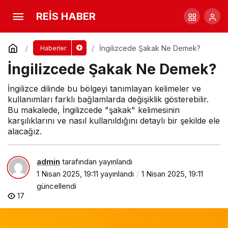
İngilizcede Şakak Ne Demek?
REİS HABER
Yorum Yap
İngilizcede Şakak Ne Demek?
Haberler
İngilizcede Şakak Ne Demek?
İngilizce dilinde bu bölgeyi tanımlayan kelimeler ve
kullanımları farklı bağlamlarda değişiklik gösterebilir.
Bu makalede, İngilizcede "şakak" kelimesinin
karşılıklarını ve nasıl kullanıldığını detaylı bir şekilde ele
alacağız.
admin
tarafından yayınlandı
1 Nisan 2025, 19:11
yayınlandı
1 Nisan 2025, 19:11
güncellendi
17