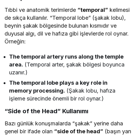
Tıbbi ve anatomik terimlerde
“temporal”
kelimesi
de sıkça kullanılır. “Temporal lobe” (şakak lobu),
beynin şakak bölgesinde bulunan kısmıdır ve
duyusal algı, dil ve hafıza gibi işlevlerde rol oynar.
Örneğin:
The temporal artery runs along the temple
area.
(Temporal arter, şakak bölgesi boyunca
uzanır.)
The temporal lobe plays a key role in
memory processing.
(Şakak lobu, hafıza
işleme sürecinde önemli bir rol oynar.)
“Side of the Head” Kullanımı
Bazı günlük konuşmalarda “şakak” yerine daha
genel bir ifade olan
“side of the head”
(başın yan