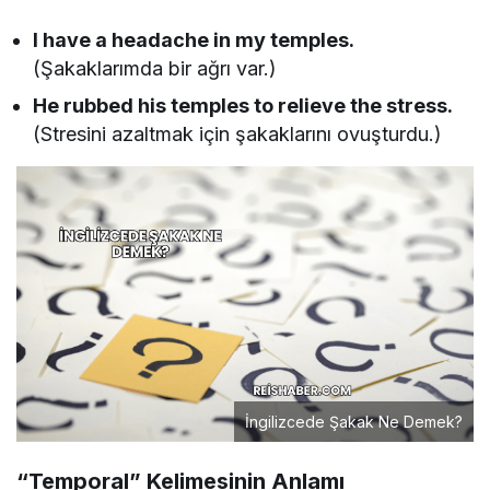
I have a headache in my temples.
(Şakaklarımda bir ağrı var.)
He rubbed his temples to relieve the stress.
(Stresini azaltmak için şakaklarını ovuşturdu.)
İngilizcede Şakak Ne Demek?
“Temporal” Kelimesinin Anlamı