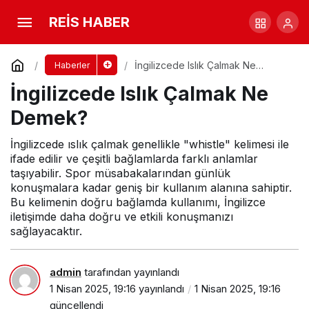
İngilizcede Islık Çalmak Ne Demek?
REİS HABER
Yorum Yap
İngilizcede Islık Çalmak Ne
Haberler
Demek?
İngilizcede Islık Çalmak Ne
Demek?
İngilizcede ıslık çalmak genellikle "whistle" kelimesi ile
ifade edilir ve çeşitli bağlamlarda farklı anlamlar
taşıyabilir. Spor müsabakalarından günlük
konuşmalara kadar geniş bir kullanım alanına sahiptir.
Bu kelimenin doğru bağlamda kullanımı, İngilizce
iletişimde daha doğru ve etkili konuşmanızı
sağlayacaktır.
admin
tarafından yayınlandı
1 Nisan 2025, 19:16
yayınlandı
1 Nisan 2025, 19:16
güncellendi