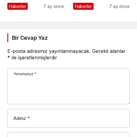
Yaptığı Hatalar
Stratejileri
Haberler
7 ay önce
Haberler
7 ay önce
Bir Cevap Yaz
E-posta adresiniz yayınlanmayacak.
Gerekli alanlar
*
ile işaretlenmişlerdir
Yorumunuz
*
Adınız
*