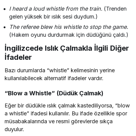
I heard a loud whistle from the train.
(Trenden
gelen yüksek bir ıslık sesi duydum.)
The referee blew his whistle to stop the game.
(Hakem oyunu durdurmak için düdüğünü çaldı.)
İngilizcede Islık Çalmakla İlgili Diğer
İfadeler
Bazı durumlarda “whistle” kelimesinin yerine
kullanılabilecek alternatif ifadeler vardır.
“Blow a Whistle” (Düdük Çalmak)
Eğer bir düdükle ıslık çalmak kastediliyorsa, “blow
a whistle” ifadesi kullanılır. Bu ifade özellikle spor
müsabakalarında ve resmi görevlerde sıkça
duyulur.