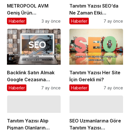
METROPOOL AVM
Tanıtım Yazısı SEO’da
Geniş Ürün
Ne Zaman Etki
Yelpazesiyle Dikkat
Gösterir?
Haberler
3 ay önce
Haberler
7 ay önce
Çekmeye Devam
Ediyor!
Backlink Satın Almak
Tanıtım Yazısı Her Site
Google Cezasına
İçin Gerekli mi?
Sebep Olur mu?
Haberler
7 ay önce
Haberler
7 ay önce
Tanıtım Yazısı Alıp
SEO Uzmanlarına Göre
Pişman Olanların
Tanıtım Yazısı