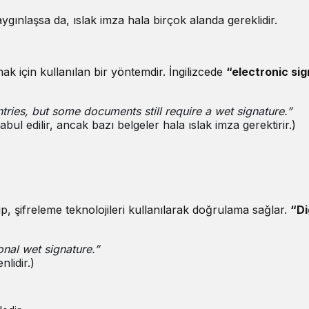
yaygınlaşsa da, ıslak imza hala birçok alanda gereklidir.
mak için kullanılan bir yöntemdir. İngilizcede
“electronic si
tries, but some documents still require a wet signature.”
bul edilir, ancak bazı belgeler hala ıslak imza gerektirir.)
up, şifreleme teknolojileri kullanılarak doğrulama sağlar.
“Di
onal wet signature.”
lidir.)