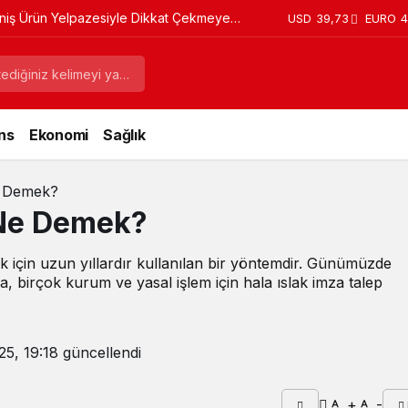
 Ürün Yelpazesiyle Dikkat Çekmeye
USD
39,73
EURO
4
ns
Ekonomi
Sağlık
Ne Demek?
 Ne Demek?
mak için uzun yıllardır kullanılan bir yöntemdir. Günümüzde
 da, birçok kurum ve yasal işlem için hala ıslak imza talep
25, 19:18
güncellendi
+
-