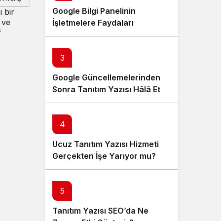
Google Bilgi Panelinin
ı bir
 ve
İşletmelere Faydaları
f
Nelerdir?
3
Google Güncellemelerinden
Sonra Tanıtım Yazısı Hâlâ Etkili
mi?
4
Ucuz Tanıtım Yazısı Hizmeti
Gerçekten İşe Yarıyor mu?
5
Tanıtım Yazısı SEO’da Ne