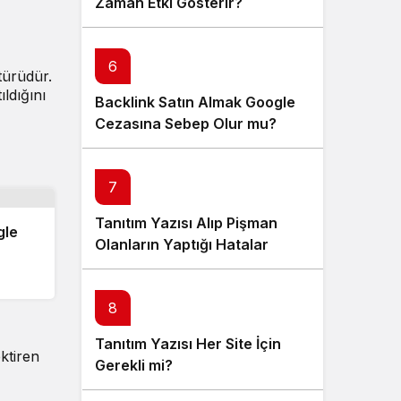
Zaman Etki Gösterir?
6
 türüdür.
ıldığını
Backlink Satın Almak Google
Cezasına Sebep Olur mu?
7
Tanıtım Yazısı Alıp Pişman
gle
Olanların Yaptığı Hatalar
8
Tanıtım Yazısı Her Site İçin
ktiren
Gerekli mi?