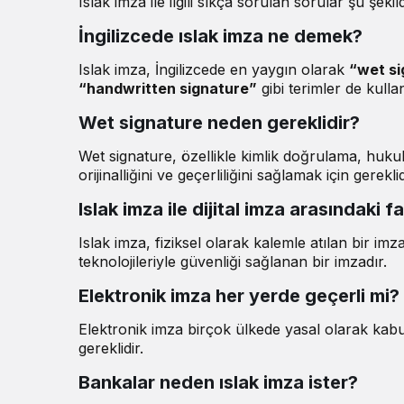
Islak imza ile ilgili sıkça sorulan sorular şu şekild
İngilizcede ıslak imza ne demek?
Islak imza, İngilizcede en yaygın olarak
“wet si
“handwritten signature”
gibi terimler de kullanı
Wet signature neden gereklidir?
Wet signature, özellikle kimlik doğrulama, hukuk
orijinalliğini ve geçerliliğini sağlamak için gereklid
Islak imza ile dijital imza arasındaki f
Islak imza, fiziksel olarak kalemle atılan bir imz
teknolojileriyle güvenliği sağlanan bir imzadır.
Elektronik imza her yerde geçerli mi?
Elektronik imza birçok ülkede yasal olarak kabu
gereklidir.
Bankalar neden ıslak imza ister?