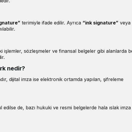
edir.
gnature”
terimiyle ifade edilir. Ayrıca
“ink signature”
veya
labilir.
i işlemler, sözleşmeler ve finansal belgeler gibi alanlarda b
ir.
ark nedir?
adır, dijital imza ise elektronik ortamda yapılan, şifreleme
l edilse de, bazı hukuki ve resmi belgelerde hala ıslak imza