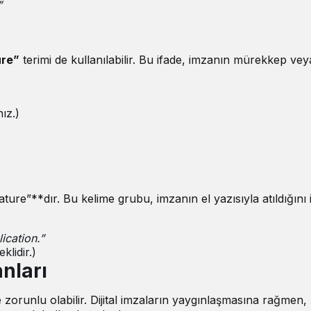
”
ure”
terimi de kullanılabilir. Bu ifade, imzanın mürekkep ve
ız.)
ature”**dır. Bu kelime grubu, imzanın el yazısıyla atıldığını 
ication.”
klidir.)
nları
e zorunlu olabilir. Dijital imzaların yaygınlaşmasına rağmen,