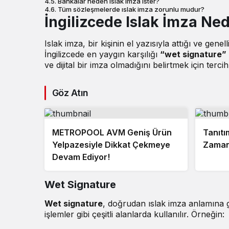
Bankalar neden ıslak imza ister?
Tüm sözleşmelerde ıslak imza zorunlu mudur?
İngilizcede Islak İmza Ned
Islak imza
, bir kişinin el yazısıyla attığı ve gen
İngilizcede en yaygın karşılığı
“wet signature”
ve dijital bir imza olmadığını belirtmek için tercih 
Göz Atın
METROPOOL AVM Geniş Ürün
Tanıtı
Yelpazesiyle Dikkat Çekmeye
Zaman 
Devam Ediyor!
Wet Signature
Wet signature
, doğrudan
ıslak imza
anlamına g
işlemler gibi çeşitli alanlarda kullanılır. Örneğin: