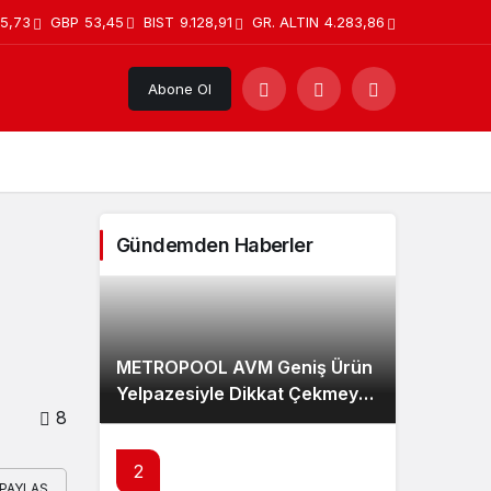
5,73
GBP
53,45
BIST
9.128,91
GR. ALTIN
4.283,86
Abone Ol
Gündemden Haberler
METROPOOL AVM Geniş Ürün
Yelpazesiyle Dikkat Çekmeye
8
Devam Ediyor!
2
PAYLAŞ