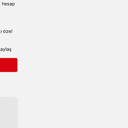
i, hesap
ı özel
aylaş