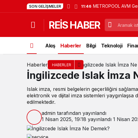
METROPOOL AVM Geniş
11:46
SON GELIŞMELER
Devam Ediyor!
REİS HABER
Akış
Haberler
Bilgi
Teknoloji
Fina
Haberler
İngilizcede Islak İmza 
HABERLER
İngilizcede Islak İmza
Islak imza, resmi belgelerin geçerliliğini sağla
elektronik ve dijital imza sistemleri yaygınlaşsa
edilmektedir.
admin
tarafından yayınlandı
1 Nisan 2025, 19:18
yayınlandı
1 Nisan 20