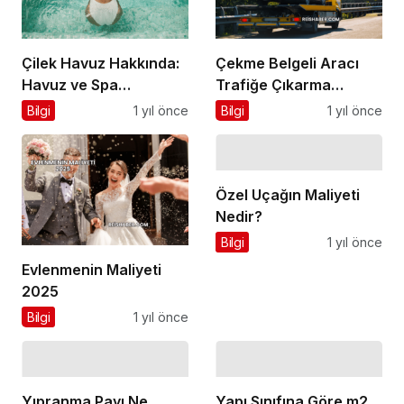
Çilek Havuz Hakkında:
Çekme Belgeli Aracı
Havuz ve Spa
Trafiğe Çıkarma
Sistemlerinde Güvenin
Maliyeti 2025
Bilgi
1 yıl önce
Bilgi
1 yıl önce
ve Kalitenin Adı
Özel Uçağın Maliyeti
Nedir?
Bilgi
1 yıl önce
Evlenmenin Maliyeti
2025
Bilgi
1 yıl önce
Yıpranma Payı Ne
Yapı Sınıfına Göre m2