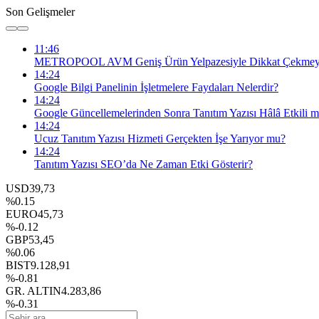
Son Gelişmeler
11:46
METROPOOL AVM Geniş Ürün Yelpazesiyle Dikkat Çekmey
14:24
Google Bilgi Panelinin İşletmelere Faydaları Nelerdir?
14:24
Google Güncellemelerinden Sonra Tanıtım Yazısı Hâlâ Etkili m
14:24
Ucuz Tanıtım Yazısı Hizmeti Gerçekten İşe Yarıyor mu?
14:24
Tanıtım Yazısı SEO’da Ne Zaman Etki Gösterir?
USD
39,73
%0.15
EURO
45,73
%-0.12
GBP
53,45
%0.06
BIST
9.128,91
%-0.81
GR. ALTIN
4.283,86
%-0.31