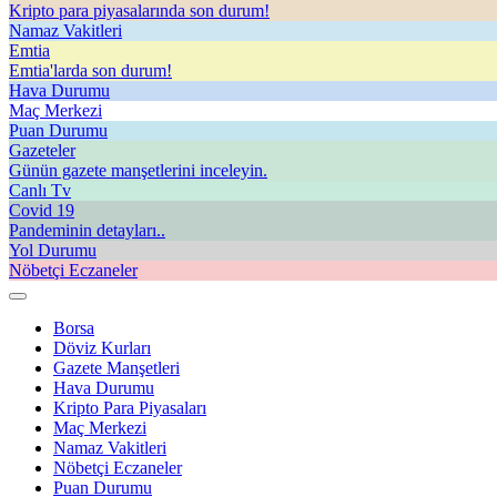
Kripto para piyasalarında son durum!
Namaz Vakitleri
Emtia
Emtia'larda son durum!
Hava Durumu
Maç Merkezi
Puan Durumu
Gazeteler
Günün gazete manşetlerini inceleyin.
Canlı Tv
Covid 19
Pandeminin detayları..
Yol Durumu
Nöbetçi Eczaneler
Borsa
Döviz Kurları
Gazete Manşetleri
Hava Durumu
Kripto Para Piyasaları
Maç Merkezi
Namaz Vakitleri
Nöbetçi Eczaneler
Puan Durumu