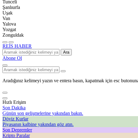
Tunceli
Şanlıurfa
Uşak
Van
Yalova
Yozgat
Zonguldak
REİS HABER
Ara
Abone Ol
Aradığınız kelimeyi yazın ve entera basın, kapatmak için esc butonuna
Hızlı Erişim
Son Dakika
Günün son gelişmelerine yakından bakın.
Döviz Kurlar
Piyasanın kalbine yakından göz atın.
Son Depremler
Kripto Paralar