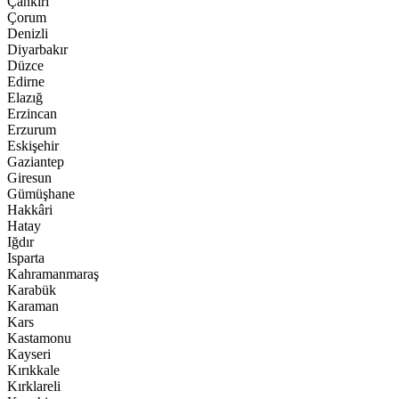
Çankırı
Çorum
Denizli
Diyarbakır
Düzce
Edirne
Elazığ
Erzincan
Erzurum
Eskişehir
Gaziantep
Giresun
Gümüşhane
Hakkâri
Hatay
Iğdır
Isparta
Kahramanmaraş
Karabük
Karaman
Kars
Kastamonu
Kayseri
Kırıkkale
Kırklareli