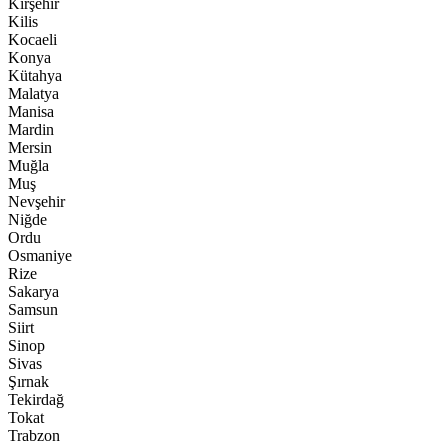
Kırşehir
Kilis
Kocaeli
Konya
Kütahya
Malatya
Manisa
Mardin
Mersin
Muğla
Muş
Nevşehir
Niğde
Ordu
Osmaniye
Rize
Sakarya
Samsun
Siirt
Sinop
Sivas
Şırnak
Tekirdağ
Tokat
Trabzon