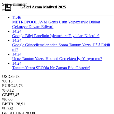
Son Gelişmeler
Galeri Açma Maliyeti 2025
11:46
Yorum Yap
Paylaş
METROPOOL AVM Geniş Ürün Yelpazesiyle Dikkat
Çekmeye Devam Ediyor!
14:24
Google Bilgi Panelinin İşletmelere Faydaları Nelerdir?
14:24
Google Güncellemelerinden Sonra Tanıtım Yazısı Hâlâ Etkili
mi?
14:24
Ucuz Tanıtım Yazısı Hizmeti Gerçekten İşe Yarıyor mu?
14:24
Tanıtım Yazısı SEO’da Ne Zaman Etki Gösterir?
USD
39,73
%0.15
EURO
45,73
%-0.12
GBP
53,45
%0.06
BIST
9.128,91
%-0.81
GR. ALTIN
4.283,86