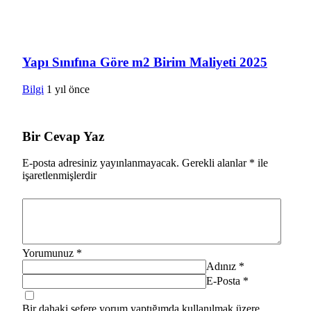
Yapı Sınıfına Göre m2 Birim Maliyeti 2025
Bilgi
1 yıl önce
Bir Cevap Yaz
E-posta adresiniz yayınlanmayacak.
Gerekli alanlar
*
ile
işaretlenmişlerdir
Yorumunuz
*
Adınız
*
E-Posta
*
Bir dahaki sefere yorum yaptığımda kullanılmak üzere