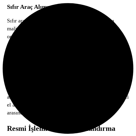
Sıfır Araç Alımı
Sıfır araçlar, yüksek kar marjı sağlasa da yatırım
maliyetini artırır. 2025 yılı itibarıyla, sıfır araçların
ortalama maliyeti 1.000.000 – 3.000.000 TL arasında
değişmektedir.
İkinci El Araç Alımı
İkinci el araçlarla başlangıç yapmak, yatırım
maliyetlerini düşürmek açısından avantajlıdır.
Ortalama olarak, bir galeride satılmak üzere 10-15
araç bulundurulması önerilir. 2025 yılı itibarıyla, ikinci
el araç fiyatları ortalama 500.000 – 1.500.000 TL
arasında değişmektedir.
Resmi İşlemler ve Ruhsatlandırma