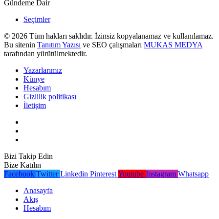
Gündeme Dair
Seçimler
© 2026 Tüm hakları saklıdır. İzinsiz kopyalanamaz ve kullanılamaz.
Bu sitenin
Tanıtım Yazısı
ve SEO çalışmaları
MUKAS MEDYA
tarafından yürütülmektedir.
Yazarlarımız
Künye
Hesabım
Gizlilik politikası
İletişim
Bizi Takip Edin
Bize Katılın
Facebook
Twitter
Linkedin
Pinterest
Youtube
Instagram
Whatsapp
Anasayfa
Akış
Hesabım