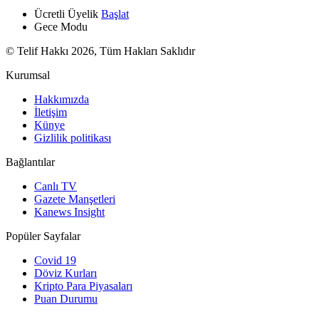
Ücretli Üyelik
Başlat
Gece Modu
© Telif Hakkı 2026, Tüm Hakları Saklıdır
Kurumsal
Hakkımızda
İletişim
Künye
Gizlilik politikası
Bağlantılar
Canlı TV
Gazete Manşetleri
Kanews Insight
Popüler Sayfalar
Covid 19
Döviz Kurları
Kripto Para Piyasaları
Puan Durumu