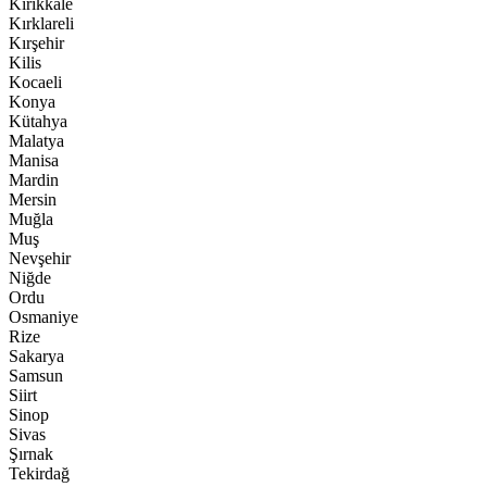
Kırıkkale
Kırklareli
Kırşehir
Kilis
Kocaeli
Konya
Kütahya
Malatya
Manisa
Mardin
Mersin
Muğla
Muş
Nevşehir
Niğde
Ordu
Osmaniye
Rize
Sakarya
Samsun
Siirt
Sinop
Sivas
Şırnak
Tekirdağ