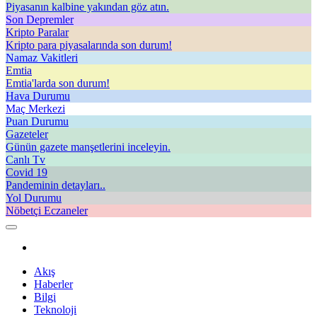
Piyasanın kalbine yakından göz atın.
Son Depremler
Kripto Paralar
Kripto para piyasalarında son durum!
Namaz Vakitleri
Emtia
Emtia'larda son durum!
Hava Durumu
Maç Merkezi
Puan Durumu
Gazeteler
Günün gazete manşetlerini inceleyin.
Canlı Tv
Covid 19
Pandeminin detayları..
Yol Durumu
Nöbetçi Eczaneler
Akış
Haberler
Bilgi
Teknoloji