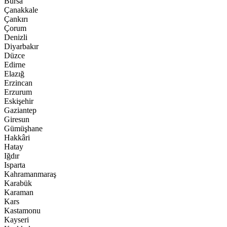
Bursa
Çanakkale
Çankırı
Çorum
Denizli
Diyarbakır
Düzce
Edirne
Elazığ
Erzincan
Erzurum
Eskişehir
Gaziantep
Giresun
Gümüşhane
Hakkâri
Hatay
Iğdır
Isparta
Kahramanmaraş
Karabük
Karaman
Kars
Kastamonu
Kayseri