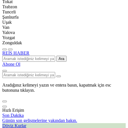
Tokat
Trabzon
Tunceli
Şanlıurfa
Uşak
Van
Yalova
Yozgat
Zonguldak
REİS HABER
Ara
Abone Ol
Aradığınız kelimeyi yazın ve entera basın, kapatmak için esc
butonuna tıklayın.
Hızlı Erişim
Son Dakika
Günün son gelişmelerine yakından bakın.
Döviz Kurlar