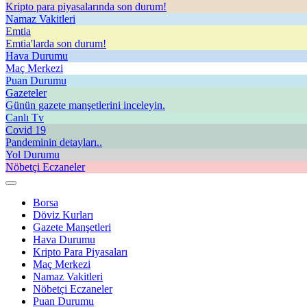
Kripto para piyasalarında son durum!
Namaz Vakitleri
Emtia
Emtia'larda son durum!
Hava Durumu
Maç Merkezi
Puan Durumu
Gazeteler
Günün gazete manşetlerini inceleyin.
Canlı Tv
Covid 19
Pandeminin detayları..
Yol Durumu
Nöbetçi Eczaneler
Borsa
Döviz Kurları
Gazete Manşetleri
Hava Durumu
Kripto Para Piyasaları
Maç Merkezi
Namaz Vakitleri
Nöbetçi Eczaneler
Puan Durumu