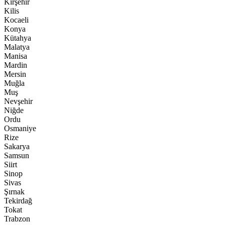
Kırşehir
Kilis
Kocaeli
Konya
Kütahya
Malatya
Manisa
Mardin
Mersin
Muğla
Muş
Nevşehir
Niğde
Ordu
Osmaniye
Rize
Sakarya
Samsun
Siirt
Sinop
Sivas
Şırnak
Tekirdağ
Tokat
Trabzon