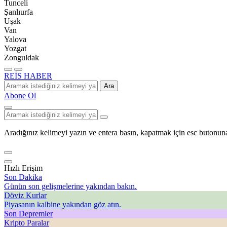
Tunceli
Şanlıurfa
Uşak
Van
Yalova
Yozgat
Zonguldak
REİS HABER
Ara
Abone Ol
Aradığınız kelimeyi yazın ve entera basın, kapatmak için esc butonuna
Hızlı Erişim
Son Dakika
Günün son gelişmelerine yakından bakın.
Döviz Kurlar
Piyasanın kalbine yakından göz atın.
Son Depremler
Kripto Paralar