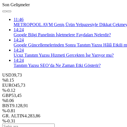
Son Gelişmeler
11:46
METROPOOL AVM Geniş Ürün Yelpazesiyle Dikkat Çekmey
14:24
Google Bilgi Panelinin İşletmelere Faydaları Nelerdir?
14:24
Google Güncellemelerinden Sonra Tanıtım Yazısı Hâlâ Etkili m
14:24
Ucuz Tanıtım Yazısı Hizmeti Gerçekten İşe Yarıyor mu?
14:24
Tanıtım Yazısı SEO’da Ne Zaman Etki Gösterir?
USD
39,73
%0.15
EURO
45,73
%-0.12
GBP
53,45
%0.06
BIST
9.128,91
%-0.81
GR. ALTIN
4.283,86
%-0.31