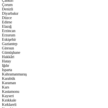
Çankırı
Çorum
Denizli
Diyarbakır
Düzce
Edirne
Elazığ
Erzincan
Erzurum
Eskişehir
Gaziantep
Giresun
Gümüşhane
Hakkâri
Hatay
Iğdır
Isparta
Kahramanmaraş
Karabük
Karaman
Kars
Kastamonu
Kayseri
Kırıkkale
Kırklareli