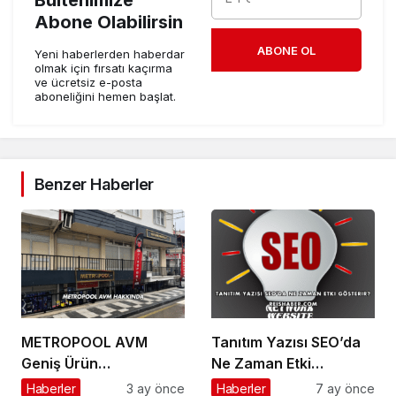
Abone Olabilirsin
ABONE OL
Yeni haberlerden haberdar
olmak için fırsatı kaçırma
ve ücretsiz e-posta
aboneliğini hemen başlat.
Benzer Haberler
METROPOOL AVM
Tanıtım Yazısı SEO’da
Geniş Ürün
Ne Zaman Etki
Yelpazesiyle Dikkat
Gösterir?
Haberler
3 ay önce
Haberler
7 ay önce