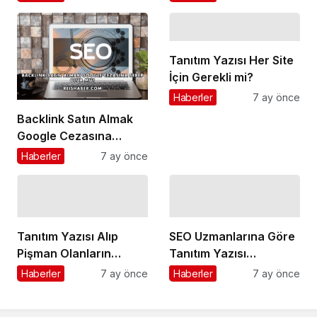
Çekmeye Devam
Ediyor!
Tanıtım Yazısı Her Site
İçin Gerekli mi?
Haberler
7 ay önce
Backlink Satın Almak
Google Cezasına
Sebep Olur mu?
Haberler
7 ay önce
Tanıtım Yazısı Alıp
SEO Uzmanlarına Göre
Pişman Olanların
Tanıtım Yazısı
Yaptığı Hatalar
Stratejileri
Haberler
7 ay önce
Haberler
7 ay önce