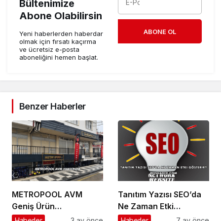
Bültenimize
Abone Olabilirsin
ABONE OL
Yeni haberlerden haberdar
olmak için fırsatı kaçırma
ve ücretsiz e-posta
aboneliğini hemen başlat.
Benzer Haberler
METROPOOL AVM
Tanıtım Yazısı SEO’da
Geniş Ürün
Ne Zaman Etki
Yelpazesiyle Dikkat
Gösterir?
Haberler
3 ay önce
Haberler
7 ay önce