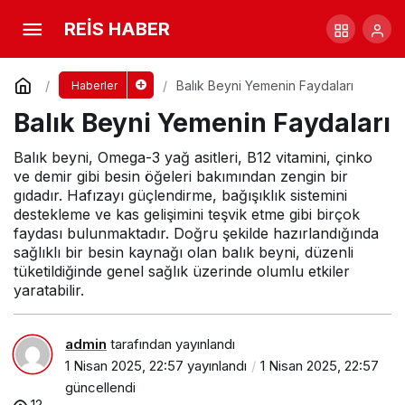
Balık Beyni Yemenin Faydaları
REİS HABER
Yorum Yap
Balık Beyni Yemenin Faydaları
Haberler
Balık Beyni Yemenin Faydaları
Balık beyni, Omega-3 yağ asitleri, B12 vitamini, çinko
ve demir gibi besin öğeleri bakımından zengin bir
gıdadır. Hafızayı güçlendirme, bağışıklık sistemini
destekleme ve kas gelişimini teşvik etme gibi birçok
faydası bulunmaktadır. Doğru şekilde hazırlandığında
sağlıklı bir besin kaynağı olan balık beyni, düzenli
tüketildiğinde genel sağlık üzerinde olumlu etkiler
yaratabilir.
admin
tarafından yayınlandı
1 Nisan 2025, 22:57
yayınlandı
1 Nisan 2025, 22:57
güncellendi
12