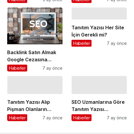
Çekmeye Devam
Ediyor!
Tanıtım Yazısı Her Site
İçin Gerekli mi?
Haberler
7 ay önce
Backlink Satın Almak
Google Cezasına
Sebep Olur mu?
Haberler
7 ay önce
Tanıtım Yazısı Alıp
SEO Uzmanlarına Göre
Pişman Olanların
Tanıtım Yazısı
Yaptığı Hatalar
Stratejileri
Haberler
7 ay önce
Haberler
7 ay önce