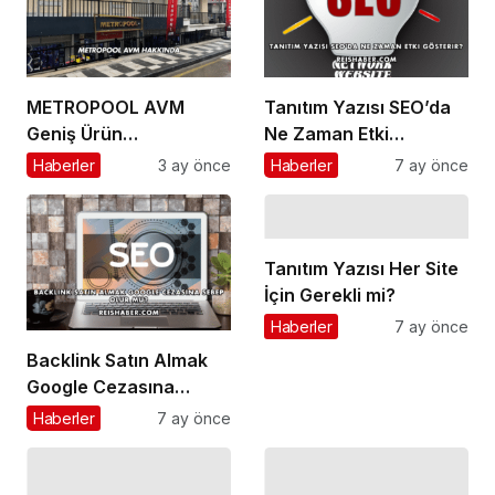
METROPOOL AVM
Tanıtım Yazısı SEO’da
Geniş Ürün
Ne Zaman Etki
Yelpazesiyle Dikkat
Gösterir?
Haberler
3 ay önce
Haberler
7 ay önce
Çekmeye Devam
Ediyor!
Tanıtım Yazısı Her Site
İçin Gerekli mi?
Haberler
7 ay önce
Backlink Satın Almak
Google Cezasına
Sebep Olur mu?
Haberler
7 ay önce