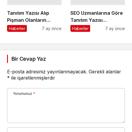
Tanıtım Yazısı Alıp
SEO Uzmanlarına Göre
Pişman Olanların
Tanıtım Yazısı
Yaptığı Hatalar
Stratejileri
Haberler
7 ay önce
Haberler
7 ay önce
Bir Cevap Yaz
E-posta adresiniz yayınlanmayacak.
Gerekli alanlar
*
ile işaretlenmişlerdir
Yorumunuz
*