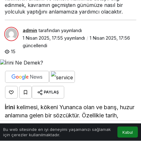
edinmek, kavramın geçmişten günümüze nasıl bir
yolculuk yaptığını anlamamıza yardımcı olacaktır.
admin
tarafından yayınlandı
1 Nisan 2025, 17:55
yayınlandı
1 Nisan 2025, 17:56
güncellendi
15
PAYLAŞ
İrini
kelimesi, kökeni Yunanca olan ve barış, huzur
anlamına gelen bir sözcüktür. Özellikle tarih,
mitoloji ve kültürel bağlamlarda sıkça karşımıza
Bu web sitesinde en iyi deneyimi yaşamanızı sağlamak
çıkar. Antik Yunan döneminde barışın tanrıçası
Kabul
Anasayfa
Akış
Hesabım
için çerezler kullanılmaktadır.
olarak bilinen Eirene’den türetilmiştir ve birçok