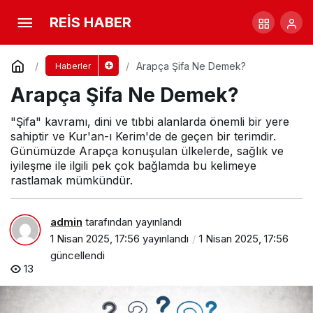
İrini Ne Demek?
Yorum Yap
Paylaş
REİS HABER
Arapça Şifa Ne Demek?
Haberler
Arapça Şifa Ne Demek?
"Şifa" kavramı, dini ve tıbbi alanlarda önemli bir yere
sahiptir ve Kur'an-ı Kerim'de de geçen bir terimdir.
Günümüzde Arapça konuşulan ülkelerde, sağlık ve
iyileşme ile ilgili pek çok bağlamda bu kelimeye
rastlamak mümkündür.
admin
tarafından yayınlandı
1 Nisan 2025, 17:56
yayınlandı
1 Nisan 2025, 17:56
güncellendi
13