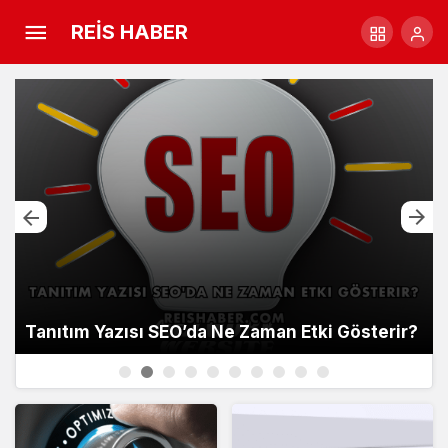
REİS HABER
Tanıtım Yazısı SEO’da Ne Zaman Etki Gösterir?