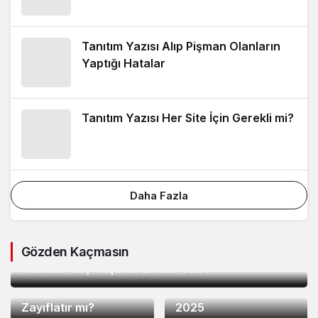
Tanıtım Yazısı Alıp Pişman Olanların
Yaptığı Hatalar
Tanıtım Yazısı Her Site İçin Gerekli mi?
Daha Fazla
1 yıl önce
Gözden Kaçmasın
İmamlar Kaç Yaşında Emekli Olur?
1 yıl önce
1 yıl önce
Lipanthyl 267 Mg
A101 Açma Maliyeti
Zayıflatır mı?
2025
1 yıl önce