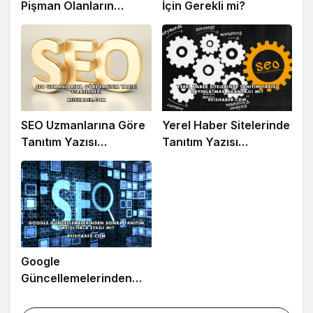
Pişman Olanların
İçin Gerekli mi?
Yaptığı Hatalar
SEO Uzmanlarına Göre
Yerel Haber Sitelerinde
Tanıtım Yazısı
Tanıtım Yazısı
Stratejileri
Yayınlatmak Avantajlı
mı?
Google
Güncellemelerinden
Sonra Tanıtım Yazısı
Hâlâ Etkili mi?