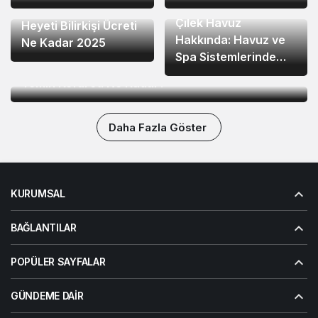
1 yıl önce
Tüketici Hakem
Çilek Havuz
Heyeti Bilirkişi Ücreti
Hakkında: Havuz ve
Ne Kadar 2025
Spa Sistemlerinde
1 yıl önce
Güvenin ve Kalitenin
Yemin Kefareti Ne Kadar?
Adı
Daha Fazla Göster
KURUMSAL
BAĞLANTILAR
POPÜLER SAYFALAR
GÜNDEME DAIR