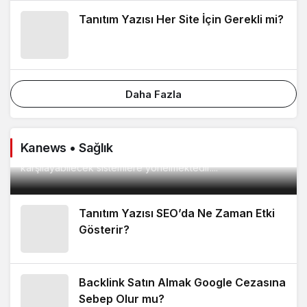
Tanıtım Yazısı Her Site İçin Gerekli mi?
Daha Fazla
METROPOOL AVM Geniş Ürün Yelpazesiyle
Dikkat Çekmeye Devam Ediyor!
Online alışveriş platformlarına olan ilginin artmasıyla birlikte
Kanews • Sağlık
tüketiciler artık farklı ihtiyaçlarını aynı noktadan
karşılayabilecek sistemlere yönelmektedir....
Tanıtım Yazısı SEO’da Ne Zaman Etki
Gösterir?
Backlink Satın Almak Google Cezasına
Sebep Olur mu?