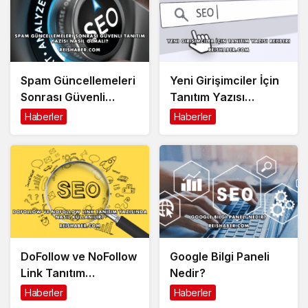
Spam Güncellemeleri
Yeni Girişimciler İçin
Sonrası Güvenli
Tanıtım Yazısı
Tanıtım Yazısı Nasıl
Rehberi
Haberler
Haberler
Olmalı?
DoFollow ve NoFollow
Google Bilgi Paneli
Link Tanıtım
Nedir?
Yazısında Nasıl
Haberler
Haberler
Kullanılır?