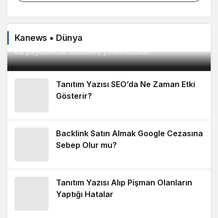
METROPOOL AVM Geniş Ürün Yelpazesiyle
Dikkat Çekmeye Devam Ediyor!
Online alışveriş platformlarına olan ilginin artmasıyla birlikte
Kanews • Dünya
tüketiciler artık farklı ihtiyaçlarını aynı noktadan
karşılayabilecek sistemlere yönelmektedir....
Tanıtım Yazısı SEO’da Ne Zaman Etki
Gösterir?
Backlink Satın Almak Google Cezasına
Sebep Olur mu?
Tanıtım Yazısı Alıp Pişman Olanların
Yaptığı Hatalar